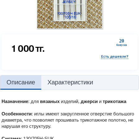
20
1 000
тг.
бонусов
Есть дешевле?
Описание
Характеристики
Назначение
: для
вязаных
изделий,
джерси
и
трикотажа
Особенности
: иглы имеют закругленное отверстие большого
диаметра, что позволяет прошивать трикотажное полотно, не
нарушая его структуру.
Система
: 130/705H-SUK