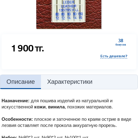
38
1 900
тг.
бонусов
Есть дешевле?
Описание
Характеристики
Назначение:
для пошива изделий из натуральной и
искусственной
кожи
,
винила
, похожих материалов.
Особенности:
плоское и заточенное по краям острие в виде
лезвия оставляет после прокола аккуратную прорезь.
Набор:
№80*2 шт, №90*2 шт, №100*1 шт