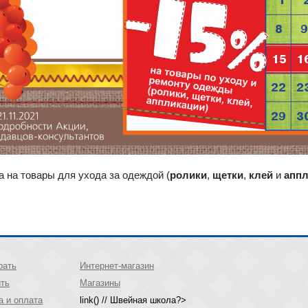
 на товары для ухода за одеждой (
ролики
,
щетки
,
клей
и
апп
рать
Интернет-магазин
ить
Магазины
а и оплата
link() // Швейная школа?>