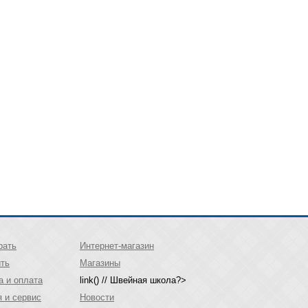
рать
Интернет-магазин
ить
Магазины
а и оплата
link() // Швейная школа?>
я и сервис
Новости