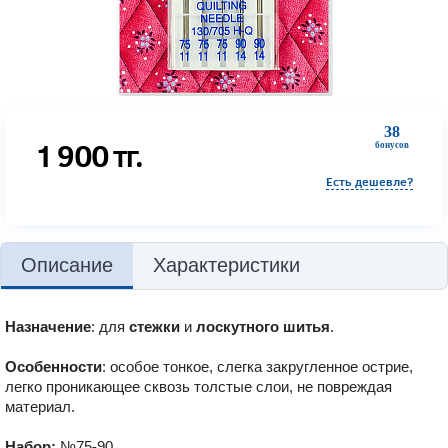
38
1 900
тг.
бонусов
Есть дешевле?
Описание
Характеристики
Назначение
: для
стежки
и
лоскутного шитья
.
Особенности
: особое тонкое, слегка закругленное острие,
легко проникающее сквозь толстые слои, не повреждая
материал.
Набор:
№75-90