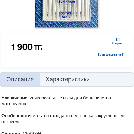
38
1 900
тг.
бонусов
Есть дешевле?
Описание
Характеристики
Назначение
: универсальные иглы для большинства
материалов
Особенности
: иглы со стандартным, слегка закругленным
острием
Система
: 130/705H