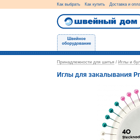
Как выбрать
Как купить
Доставка и опл
Швейное
оборудование
Принадлежности для шитья
Иглы и бу
/
Иглы для закалывания P