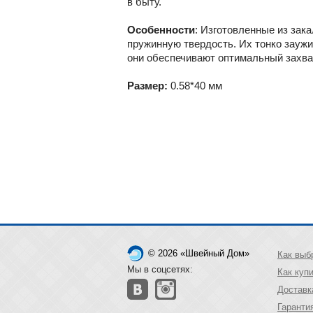
в быту.
Особенности
: Изготовленные из зак
пружинную твердость. Их тонко заужи
они обеспечивают оптимальный захва
Размер:
0.58*40 мм
© 2026 «Швейный Дом»
Как выб
Мы в соцсетях:
Как куп
Доставк
Гаранти