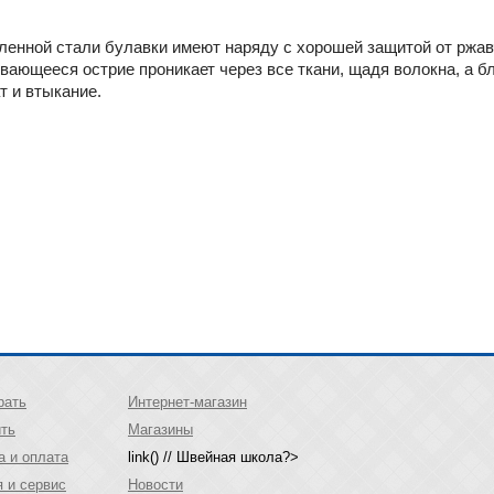
аленной стали булавки имеют наряду с хорошей защитой от рж
вающееся острие проникает через все ткани, щадя волокна, а 
т и втыкание.
рать
Интернет-магазин
ить
Магазины
а и оплата
link() // Швейная школа?>
я и сервис
Новости