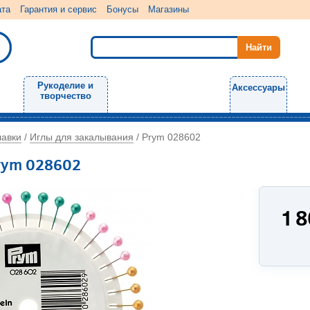
ата
Гарантия и сервис
Бонусы
Магазины
Рукоделие и
Аксессуары
творчество
лавки
Иглы для закалывания
/
/
Prym 028602
rym 028602
1 