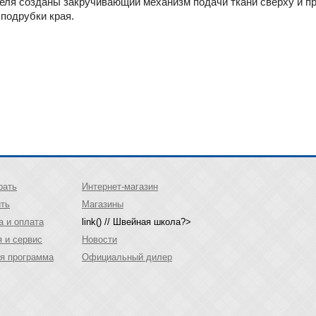
теля созданы закручивающий механизм подачи ткани сверху и п
 подрубки края.
рать
Интернет-магазин
ить
Магазины
а и оплата
link() // Швейная школа?>
я и сервис
Новости
я программа
Официальный дилер