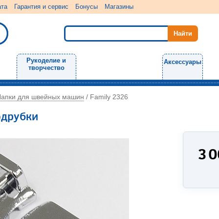
ата
Гарантия и сервис
Бонусы
Магазины
Рукоделие и
Аксессуары
творчество
Лапки для швейных машин
/
Family 2326
одрубки
3 