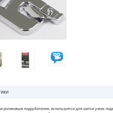
тики
ая роликовым подрубателем, используется для шитья узких под