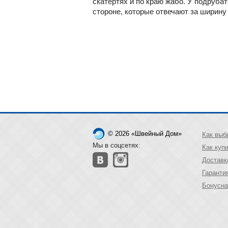
скатертях и по краю жабо. У подруба
стороне, которые отвечают за ширину
© 2026 «Швейный Дом»
Как выб
Мы в соцсетях:
Как куп
Доставк
Гаранти
Бонусна