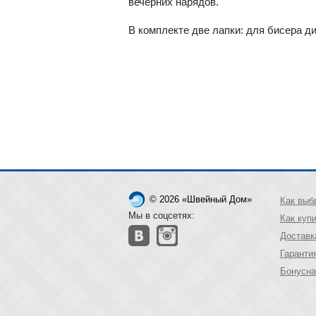
вечерних нарядов.
В комплекте две лапки: для бисера ди
© 2026 «Швейный Дом»
Как выб
Мы в соцсетях:
Как куп
Доставк
Гаранти
Бонусна