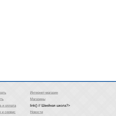
рать
Интернет-магазин
ить
Магазины
а и оплата
link() // Швейная школа?>
я и сервис
Новости