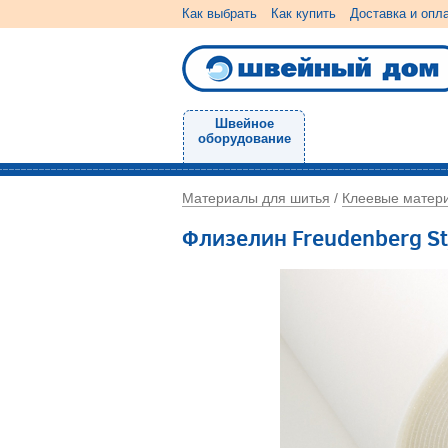
Как выбрать
Как купить
Доставка и опл
Швейное
оборудование
Материалы для шитья
Клеевые матер
/
Флизелин Freudenberg Sty