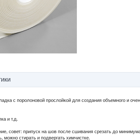
тики
ладка с поролоновой прослойкой для создания объемного и очен
а и т.д.
ие, совет: припуск на шов после сшивания срезать до минимум
, можно стирать и подвергать химчистке.