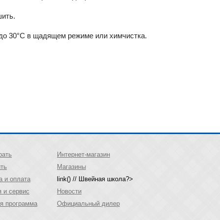
шить.
до 30°C в щадящем режиме или химчистка.
рать
Интернет-магазин
ить
Магазины
а и оплата
link() // Швейная школа?>
я и сервис
Новости
я программа
Официальный дилер