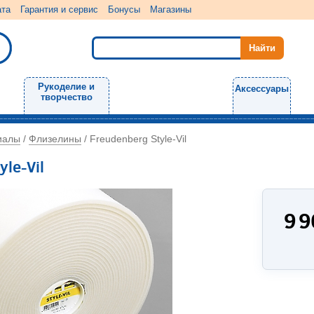
ата
Гарантия и сервис
Бонусы
Магазины
Рукоделие и
Аксессуары
творчество
иалы
Флизелины
/
/
Freudenberg Style-Vil
le-Vil
9 