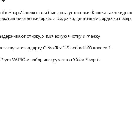
ей.
olor Snapsʹ - легкость и быстрота установки. Кнопки также иде
оративной отделки: яркие звездочки, цветочки и сердечки прекр
держивают стирку, химическую чистку и глажку.
етствуют стандарту Oeko-Tex® Standard 100 класса 1.
Prym VARIO и набор инструментов ʹColor Snapsʹ.