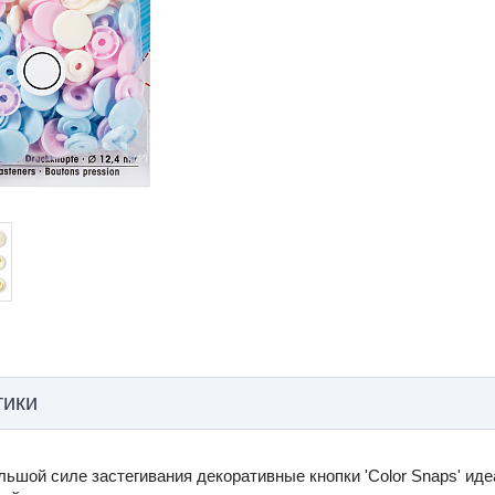
тики
льшой силе застегивания декоративные кнопки ʹColor Snapsʹ и