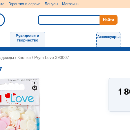
ата
Гарантия и сервис
Бонусы
Магазины
Рукоделие и
Аксессуары
творчество
 одежды
Кнопки
/
/
Prym Love 393007
7
1 