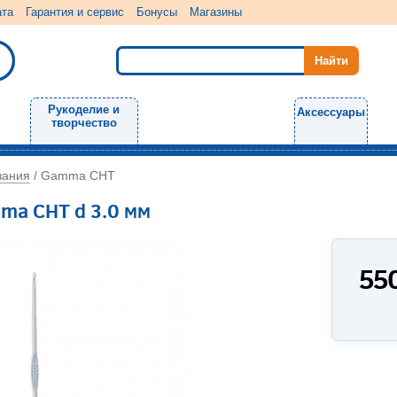
ата
Гарантия и сервис
Бонусы
Магазины
Рукоделие и
Аксессуары
творчество
зания
/
Gamma CHT
ma CHT d 3.0 мм
55